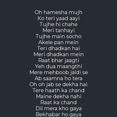
Oh hamesha mujh
Ko teri yaad aayi
Tujhe hi chahe
Meri tanhayi
Tujhe main socho
Akele pan mein
Teri dhadkan hai
Meri dhadkan mein
Raat bhar jaagti
Yeh dua maangthi
Mere mehboob jaldi se
Ab saamna ho tera
Oh oh jab se dekha hai
Tere haath ka chand
Maine dekha nahi
Raat ka chand
Dil mera kho gaya
Bekhabar ho gaya