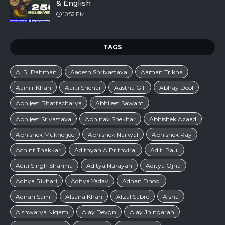
& English
10:52 PM
TAGS
A. R. Rahman
Aadesh Shrivastava
Aaman Trikha
Aamir Khan
Aarti Shenai
Aastha Gill
Abhay Deol
Abhijeet Bhattacharya
Abhijeet Sawant
Abhijeet Srivastava
Abhinav Shekhar
Abhishek Azaad
Abhishek Mukherjee
Abhishek Nailwal
Abhishek Ray
Achint Thakkar
Adithyan A Prithviraj
Aditi Paul
Aditi Singh Sharma
Aditya Narayan
Aditya Ojha
Aditya Rikhari
Aditya Yadav
Adnan Dhool
Adnan Sami
Afsana Khan
Afzal Sabre
Aisha
Aishwarya Nigam
Ajay Devgn
Ajay Jhingaran